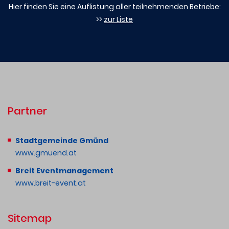
Hier finden Sie eine Auflistung aller teilnehmenden Betriebe:
>>
zur Liste
Partner
Stadtgemeinde Gmünd
www.gmuend.at
Breit Eventmanagement
www.breit-event.at
Sitemap