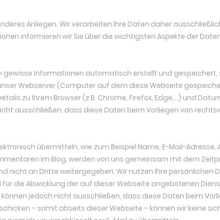
esonderes Anliegen. Wir verarbeiten Ihre Daten daher ausschlie
onen informieren wir Sie über die wichtigsten Aspekte der Dat
ewisse Informationen automatisch erstellt und gespeichert, s
 unser Webserver (Computer auf dem diese Webseite gespeichert
tails zu Ihrem Browser (z.B. Chrome, Firefox, Edge,...) und Datu
h nicht ausschließen, dass diese Daten beim Vorliegen von rech
elektronisch übermitteln, wie zum Beispiel Name, E-Mail-Adress
mmentaren im Blog, werden von uns gemeinsam mit dem Zeitpun
nicht an Dritte weitergegeben. Wir nutzen Ihre persönlichen D
für die Abwicklung der auf dieser Webseite angebotenen Dienst
 können jedoch nicht ausschließen, dass diese Daten beim Vor
schicken – somit abseits dieser Webseite – können wir keine si