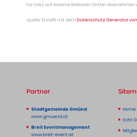
Für Links auf externe Websiten Dritter übernehmen wir
Quelle: Erstellt mit dem
Datenschutz Generator von
Partner
Site
Stadtgemeinde Gmünd
Home
www.gmuend.at
Echt 
Breit Eventmanagement
Mitgli
www.breit-event.at