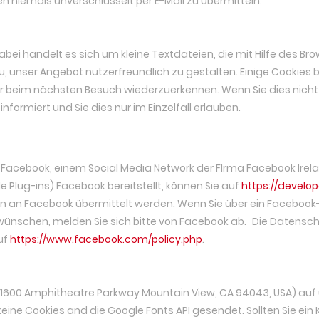
n niemals unverschlüsselt per E-Mail zu übermitteln.
ei handelt es sich um kleine Textdateien, die mit Hilfe des Br
, unser Angebot nutzerfreundlich zu gestalten. Einige Cookies b
ser beim nächsten Besuch wiederzuerkennen. Wenn Sie dies nicht
nformiert und Sie dies nur im Einzelfall erlauben.
Facebook, einem Social Media Network der FIrma Facebook Irela
e Plug-ins) Facebook bereitstellt, können Sie auf
https://develo
n an Facebook übermittelt werden. Wenn Sie über ein Facebook
t wünschen, melden Sie sich bitte von Facebook ab. Die Datensc
uf
https://www.facebook.com/policy.php
.
 (1600 Amphitheatre Parkway Mountain View, CA 94043, USA) au
eine Cookies and die Google Fonts API gesendet. Sollten Sie ein