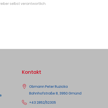
reiber selbst verantwortlich.
Kontakt
Obmann Peter Ruzicka
Bahnhofstraße 8, 3950 Gmünd
+43 2852/52305