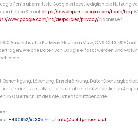
gle Fonts übermittelt. Google erfasst lediglich die Nutzung v
agen finden Sie auf
https://developers.google.com/fonts/faq.
We
ps://www.google.com/intl/de/policies/privacy/
nachlesen.
(1600 Amphitheatre Parkway Mountain View, CA 94043, USA) auf 
bertragen. Welche Daten von Google erfasst werden und wofür
achlesen.
t, Berichtigung, Löschung, Einschränkung, Datenübertragbarkeit
schutzrecht verstößt oder Ihre datenschutzrechtlichen Ansprüch
n. In Österreich ist dies die Datenschutzbehörde.
en:
ünd,
+43 2852/52305
, Email:
info@echtgmuend.at