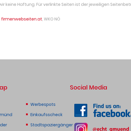
 keine Haftung. Für verlinkte Seiten ist der jeweiligen Seitenbet
 firmenwebseiten.at
, WKO NÖ
map
Social Media
Werbespots
Gmünd
Einkaufsscheck
eder
Stadtspaziergänger